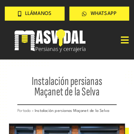
Saltar
LLÁMANOS
WHATSAPP
al
contenido
Tog
Nav
Inicio
PERSIANAS
Instalación persianas
CERRAJERÍA
Maçanet de la Selva
TRABAJOS
CONSEJOS
Portada
»
Instalación persianas Maçanet de la Selva
CONÓCENOS
Contacto rápido