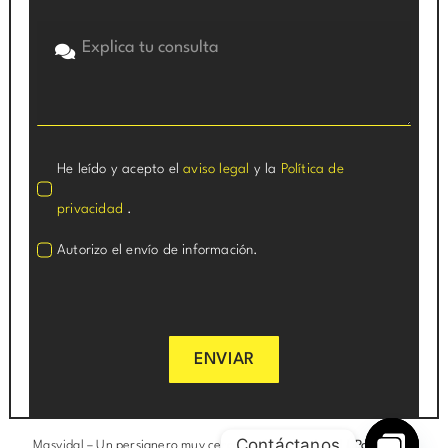
He leído y acepto el
aviso legal
y la
Política de
privacidad
.
Autorizo el envío de información.
ENVIAR
Contáctanos
Masvidal –
Un persianero muy cerca de ti
|
Aviso legal
|
Política de