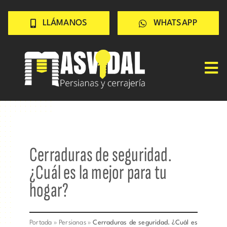
Saltar
LLÁMANOS
WHATSAPP
al
contenido
Tog
Inicio
Nav
PERSIANAS
CERRAJERÍA
Cerraduras de seguridad.
TRABAJOS
¿Cuál es la mejor para tu
CONSEJOS
hogar?
CONÓCENOS
Contacto rápido
Portada
»
Persianas
»
Cerraduras de seguridad. ¿Cuál es