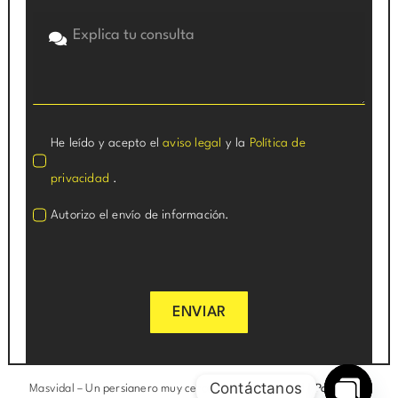
He leído y acepto el
aviso legal
y la
Política de
privacidad
.
Autorizo el envío de información.
ENVIAR
Contáctanos
Masvidal –
Un persianero muy cerca de ti
|
Aviso legal
|
Política de