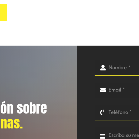
ión sobre
anas.