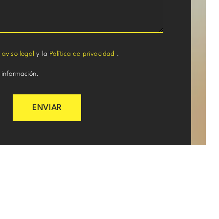
l
aviso legal
y la
Política de privacidad
.
 información.
ENVIAR