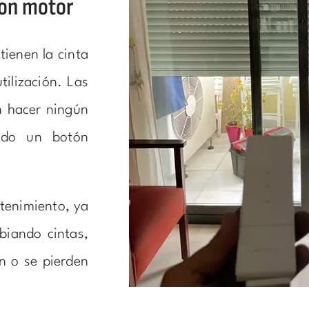
con motor
ienen la cinta
tilización. Las
n hacer ningún
ndo un botón
tenimiento, ya
biando cintas,
n o se pierden