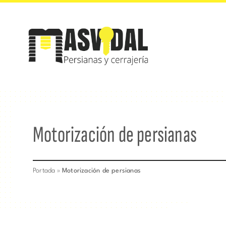
Saltar
al
contenido
Motorización de persianas
Portada
»
Motorización de persianas