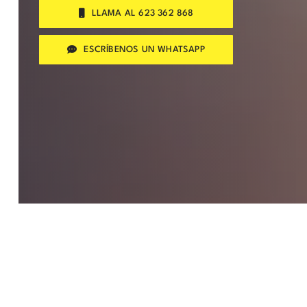
LLAMA AL 623 362 868
ESCRÍBENOS UN WHATSAPP