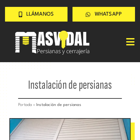
Saltar
LLÁMANOS
WHATSAPP
al
contenido
Tog
Inicio
Nav
PERSIANAS
Instalación de persianas
CERRAJERÍA
TRABAJOS
Portada
»
Instalación de persianas
CONSEJOS
CONÓCENOS
Contacto rápido