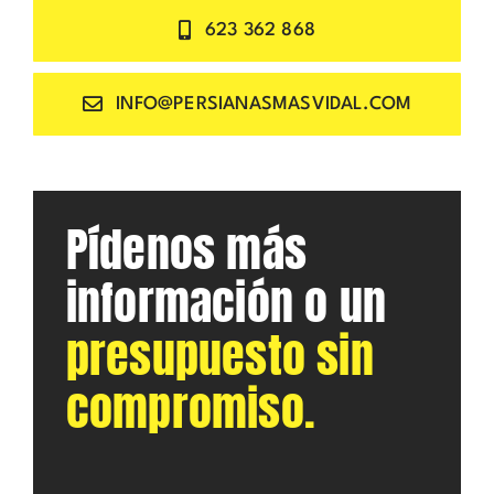
623 362 868
INFO@PERSIANASMASVIDAL.COM
Pídenos más
información o un
presupuesto sin
compromiso.