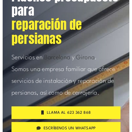
para
reparación de
persianas
Servicios en
Barcelona
y
Girona
.
Somos una empresa familiar que ofrece
servicios de instalación y reparación de
persianas, así como de cerrajería.
LLAMA AL 623 362 868
ESCRÍBENOS UN WHATSAPP