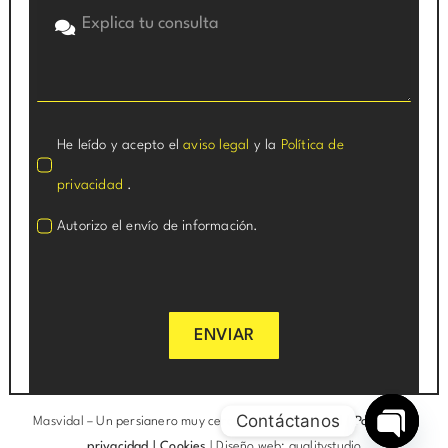
He leído y acepto el
aviso legal
y la
Política de
privacidad
.
Autorizo el envío de información.
ENVIAR
Contáctanos
Masvidal –
Un persianero muy cerca de ti
|
Aviso legal
|
Política de
privacidad
|
Cookies
|
Diseño web: qualitystudio