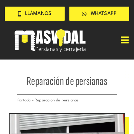
Saltar
LLÁMANOS
WHATSAPP
al
contenido
Tog
Nav
Inicio
PERSIANAS
Reparación de persianas
CERRAJERÍA
TRABAJOS
Portada
»
Reparación de persianas
CONSEJOS
CONÓCENOS
Contacto rápido