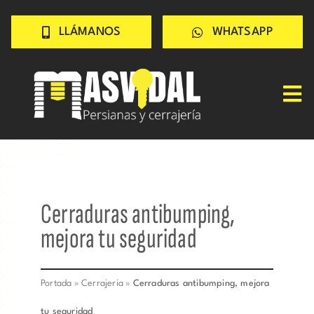
Saltar
LLÁMANOS
WHATSAPP
al
contenido
Tog
Nav
Inicio
PERSIANAS
CERRAJERÍA
Cerraduras antibumping,
TRABAJOS
mejora tu seguridad
CONSEJOS
CONÓCENOS
Portada
»
Cerrajeria
»
Cerraduras antibumping, mejora
Contacto rápido
tu seguridad