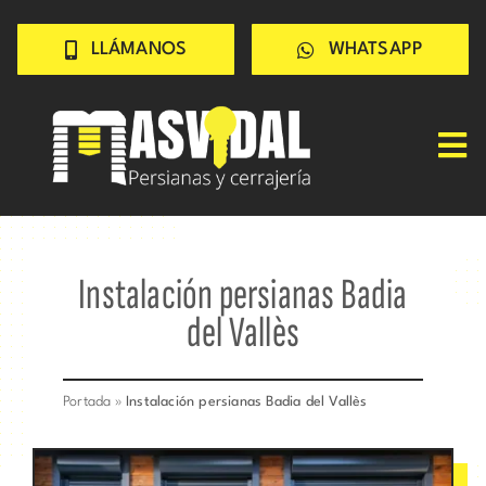
Saltar
LLÁMANOS
WHATSAPP
al
contenido
Tog
Nav
Inicio
PERSIANAS
Instalación persianas Badia
CERRAJERÍA
del Vallès
TRABAJOS
CONSEJOS
Portada
»
Instalación persianas Badia del Vallès
CONÓCENOS
Contacto rápido