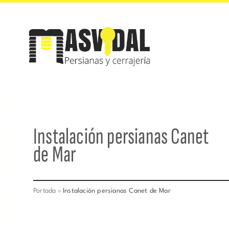
Saltar
al
contenido
Instalación persianas Canet
de Mar
Portada
»
Instalación persianas Canet de Mar