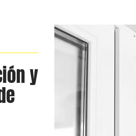
ción y
de