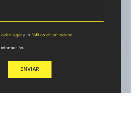
l
aviso legal
y la
Política de privacidad
.
 información.
ENVIAR