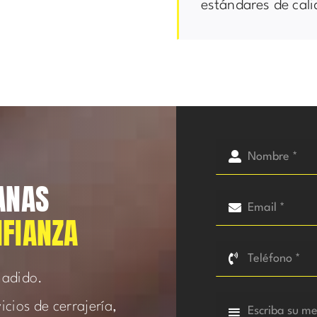
estándares de cali
ANAS
NFIANZA
ñadido.
cios de cerrajería,