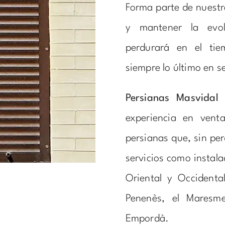
Forma parte de nuestr
y mantener la evol
perdurará en el tie
siempre lo último en s
Persianas Masvidal
e
experiencia en venta
persianas que, sin per
servicios como instala
Oriental y Occidental
Penenès, el Maresm
Empordà.