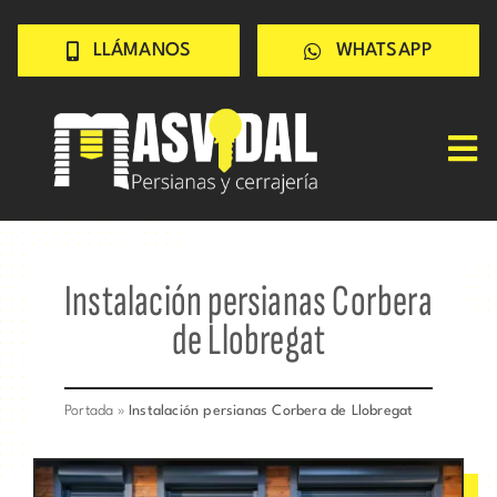
Saltar
LLÁMANOS
WHATSAPP
al
contenido
Tog
Nav
Inicio
PERSIANAS
Instalación persianas Corbera
CERRAJERÍA
de Llobregat
TRABAJOS
CONSEJOS
Portada
»
Instalación persianas Corbera de Llobregat
CONÓCENOS
Contacto rápido