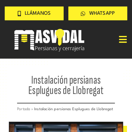
Saltar
LLÁMANOS
WHATSAPP
al
contenido
Tog
Nav
Inicio
PERSIANAS
Instalación persianas
CERRAJERÍA
Esplugues de Llobregat
TRABAJOS
CONSEJOS
Portada
»
Instalación persianas Esplugues de Llobregat
CONÓCENOS
Contacto rápido