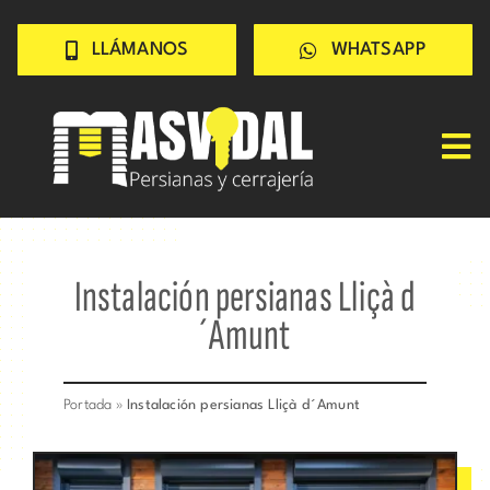
Saltar
LLÁMANOS
WHATSAPP
al
contenido
Tog
Nav
Inicio
PERSIANAS
Instalación persianas Lliçà d
CERRAJERÍA
´Amunt
TRABAJOS
CONSEJOS
Portada
»
Instalación persianas Lliçà d´Amunt
CONÓCENOS
Contacto rápido