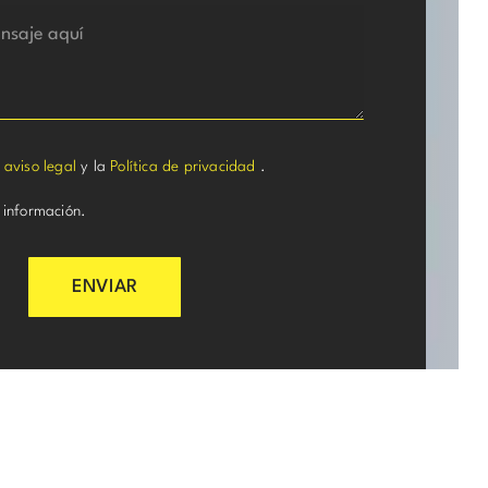
l
aviso legal
y la
Política de privacidad
.
 información.
ENVIAR