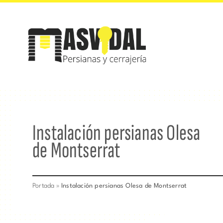
Saltar
al
contenido
Instalación persianas Olesa
de Montserrat
Portada
»
Instalación persianas Olesa de Montserrat