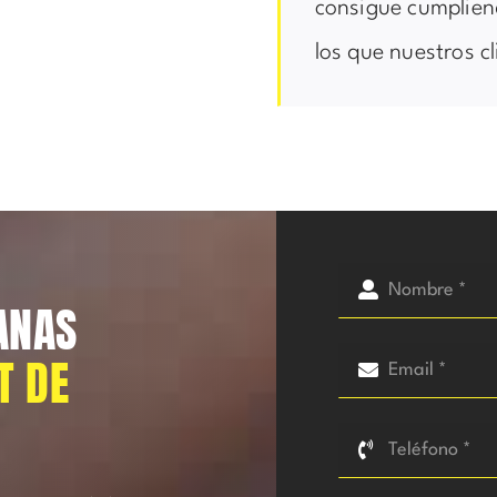
consigue cumplien
los que nuestros c
ANAS
T DE