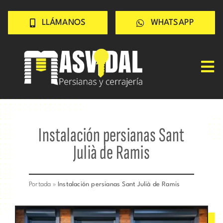
Saltar
LLÁMANOS
WHATSAPP
al
contenido
Tog
Nav
Inicio
PERSIANAS
Instalación persianas Sant
CERRAJERÍA
Julià de Ramis
TRABAJOS
CONSEJOS
Portada
»
Instalación persianas Sant Julià de Ramis
CONÓCENOS
Contacto rápido