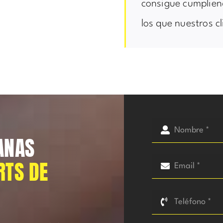
consigue cumplien
los que nuestros c
ANAS
RTS DE