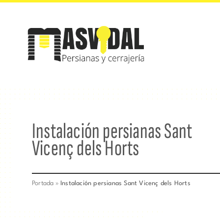
Saltar
al
contenido
Instalación persianas Sant
Vicenç dels Horts
Portada
»
Instalación persianas Sant Vicenç dels Horts