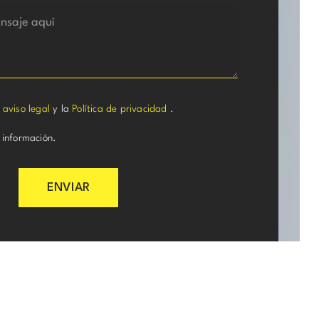
l
aviso legal
y la
Política de privacidad
.
 información.
ENVIAR