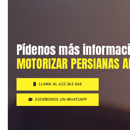
Pídenos más informac
MOTORIZAR PERSIANAS 
LLAMA AL 623 362 868
ESCRÍBENOS UN WHATSAPP