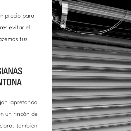
en precio para
es evitar el
hacemos tus
SIANAS
NTONA
jan apretando
en un rincón de
 claro, también