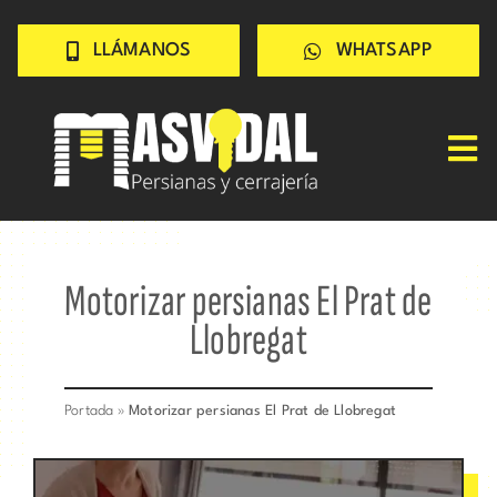
Saltar
LLÁMANOS
WHATSAPP
al
contenido
Tog
Nav
Inicio
PERSIANAS
Motorizar persianas El Prat de
CERRAJERÍA
Llobregat
TRABAJOS
CONSEJOS
Portada
»
Motorizar persianas El Prat de Llobregat
CONÓCENOS
Contacto rápido