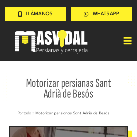
Saltar
LLÁMANOS
WHATSAPP
al
contenido
Tog
Nav
Inicio
PERSIANAS
Motorizar persianas Sant
CERRAJERÍA
Adrià de Besós
TRABAJOS
CONSEJOS
Portada
»
Motorizar persianas Sant Adrià de Besós
CONÓCENOS
Contacto rápido