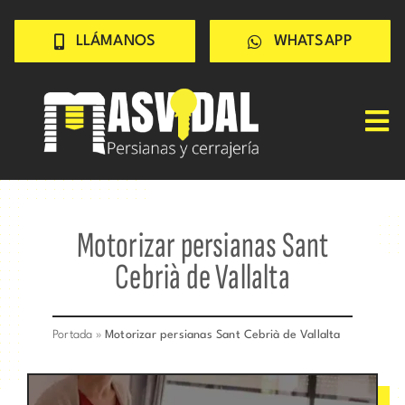
Saltar
LLÁMANOS
WHATSAPP
al
contenido
Tog
Nav
Inicio
PERSIANAS
Motorizar persianas Sant
CERRAJERÍA
Cebrià de Vallalta
TRABAJOS
CONSEJOS
Portada
»
Motorizar persianas Sant Cebrià de Vallalta
CONÓCENOS
Contacto rápido