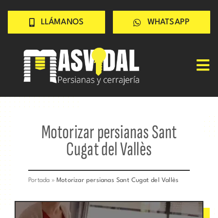
Saltar
LLÁMANOS
WHATSAPP
al
contenido
Tog
Nav
Inicio
PERSIANAS
Motorizar persianas Sant
CERRAJERÍA
Cugat del Vallès
TRABAJOS
CONSEJOS
Portada
»
Motorizar persianas Sant Cugat del Vallès
CONÓCENOS
Contacto rápido