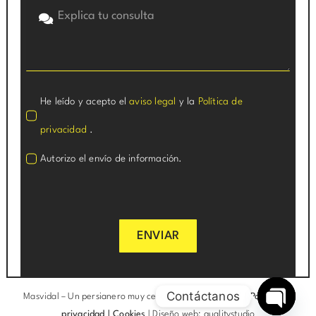
He leído y acepto el
aviso legal
y la
Política de
privacidad
.
Autorizo el envío de información.
ENVIAR
Contáctanos
Masvidal –
Un persianero muy cerca de ti
|
Aviso legal
|
Política de
privacidad
|
Cookies
|
Diseño web: qualitystudio