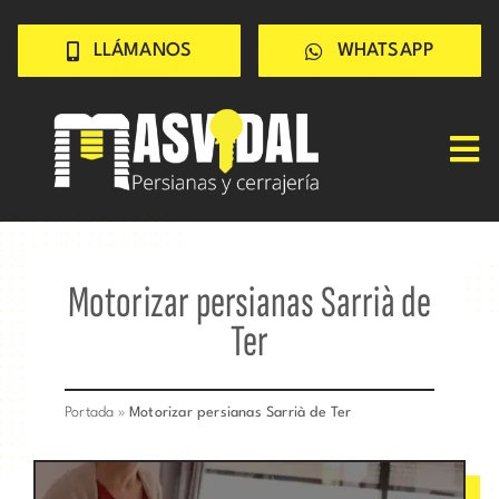
Saltar
LLÁMANOS
WHATSAPP
al
contenido
Tog
Nav
Inicio
PERSIANAS
Motorizar persianas Sarrià de
CERRAJERÍA
Ter
TRABAJOS
CONSEJOS
Portada
»
Motorizar persianas Sarrià de Ter
CONÓCENOS
Contacto rápido