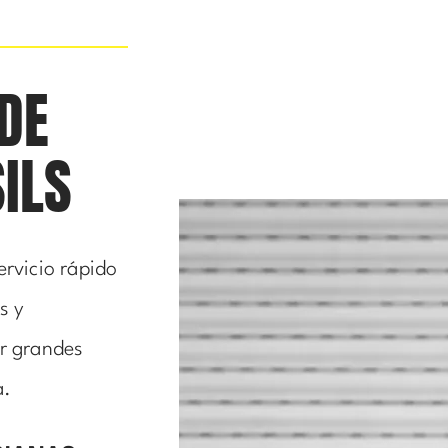
DE
ILS
ervicio rápido
s y
er grandes
a.