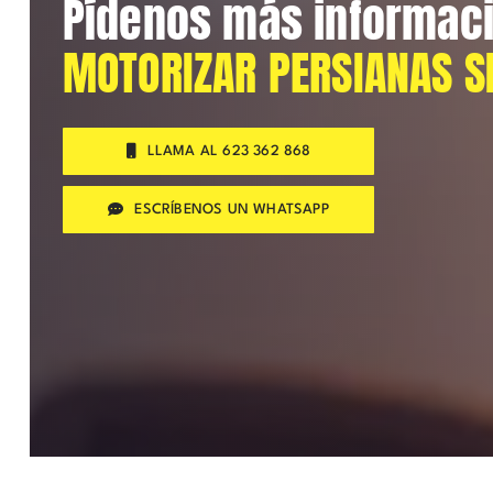
Pídenos más informac
MOTORIZAR PERSIANAS S
LLAMA AL 623 362 868
ESCRÍBENOS UN WHATSAPP