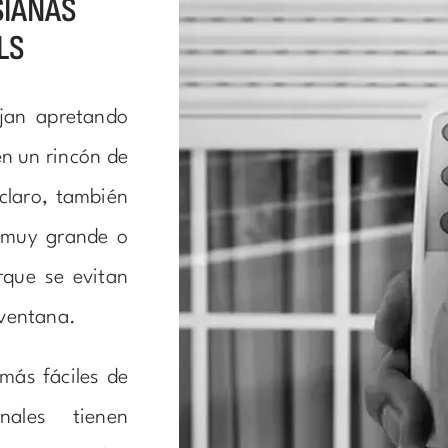
SIANAS
LS
jan apretando
en un rincón de
 claro, también
 muy grande o
que se evitan
 ventana.
más fáciles de
nales tienen