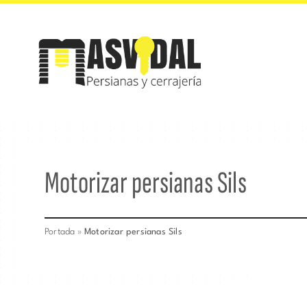
Saltar
al
contenido
Motorizar persianas Sils
Portada
»
Motorizar persianas Sils