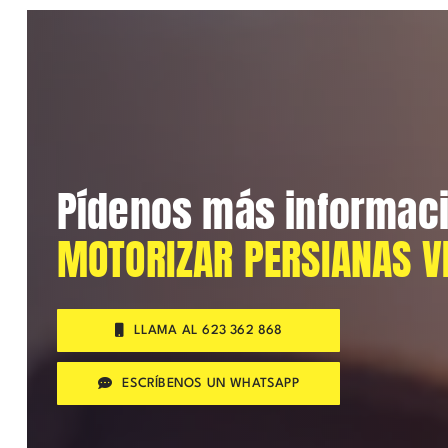
Pídenos más informac
MOTORIZAR PERSIANAS V
LLAMA AL 623 362 868
ESCRÍBENOS UN WHATSAPP