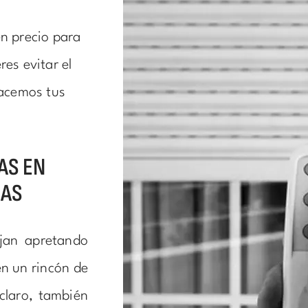
en precio para
es evitar el
hacemos tus
AS EN
JAS
jan apretando
en un rincón de
 claro, también