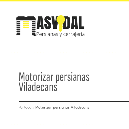
Saltar
al
contenido
Motorizar persianas
Viladecans
Portada
»
Motorizar persianas Viladecans