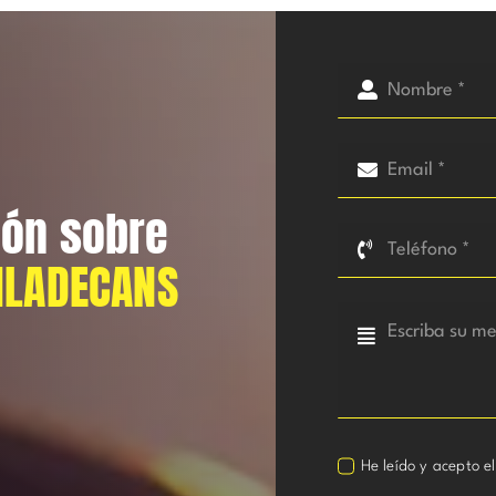
ión sobre
ILADECANS
He leído y acepto e