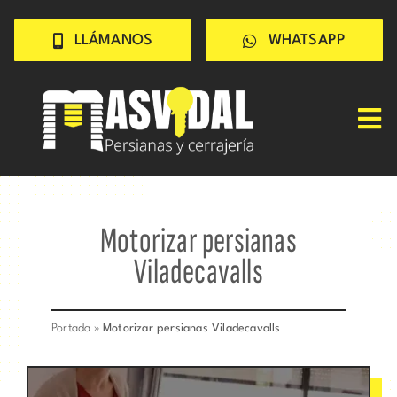
Saltar
LLÁMANOS
WHATSAPP
al
contenido
Tog
Nav
Inicio
PERSIANAS
Motorizar persianas
CERRAJERÍA
Viladecavalls
TRABAJOS
CONSEJOS
Portada
»
Motorizar persianas Viladecavalls
CONÓCENOS
Contacto rápido