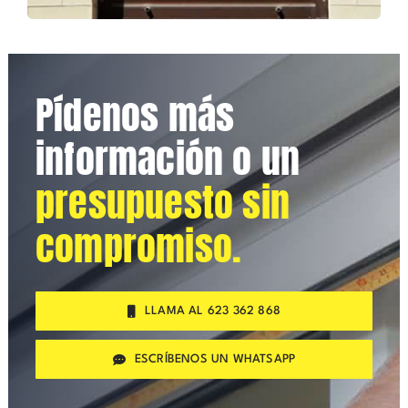
Pídenos más
información o un
presupuesto sin
compromiso.
LLAMA AL 623 362 868
ESCRÍBENOS UN WHATSAPP