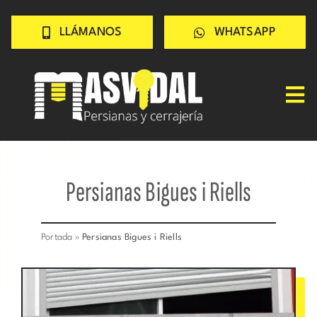
Saltar
LLÁMANOS
WHATSAPP
al
contenido
Tog
Inicio
Nav
PERSIANAS
Persianas Bigues i Riells
CERRAJERÍA
TRABAJOS
Portada
»
Persianas Bigues i Riells
CONSEJOS
CONÓCENOS
Contacto rápido