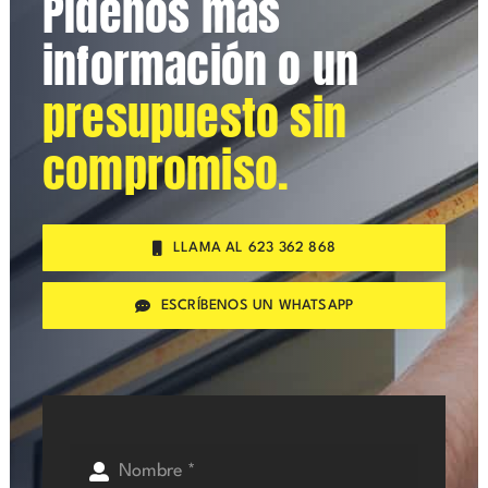
Pídenos más
información o un
presupuesto sin
compromiso.
LLAMA AL 623 362 868
ESCRÍBENOS UN WHATSAPP