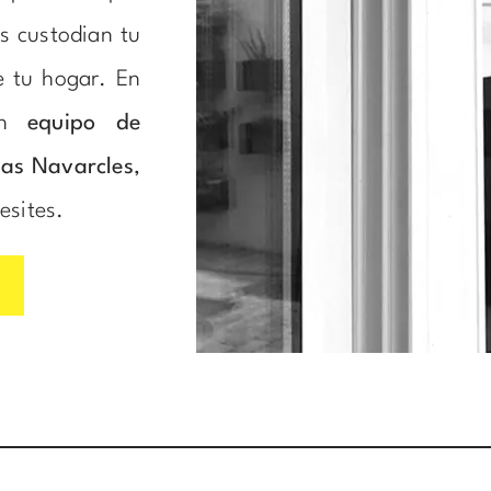
s custodian tu
e tu hogar. En
un
equipo de
nas Navarcles
,
esites.