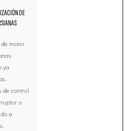
IZACIÓN DE
RSIANAS
 de motor
ianas
o ya
as.
 de control
rruptor o
do a
a.