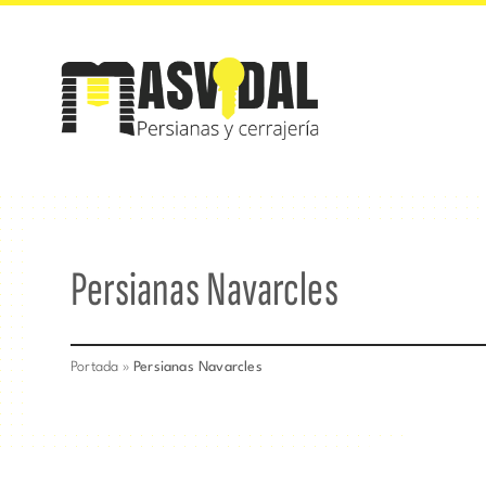
Saltar
al
contenido
Persianas Navarcles
Portada
»
Persianas Navarcles