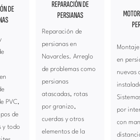
REPARACIÓN DE
IÓN DE
MOTOR
PERSIANAS
NAS
PE
Reparación de
y
persianas en
Montaje
de
Navarcles. Arreglo
en pers
de problemas como
nuevas 
 en
persianas
instalad
de
atascadas, rotas
Sistemas
de PVC,
por granizo,
por inte
ipos de
cuerdas y otros
con man
 y todo
elementos de la
distanci
ites.