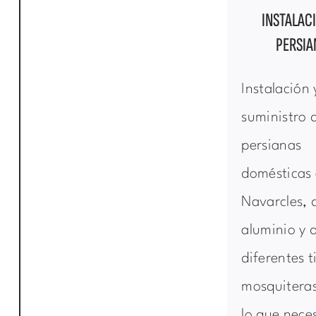
INSTALAC
PERSIA
Instalación 
suministro 
persianas
domésticas
Navarcles, 
aluminio y 
diferentes t
mosquiteras
lo que neces