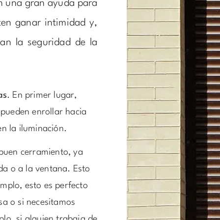
son una gran ayuda para
ten ganar intimidad y,
ran la seguridad de la
as
. En primer lugar,
 pueden enrollar hacia
en la iluminación.
 buen cerramiento, ya
da o a la ventana. Esto
emplo, esto es perfecto
asa o si necesitamos
plo, si alguien trabaja de