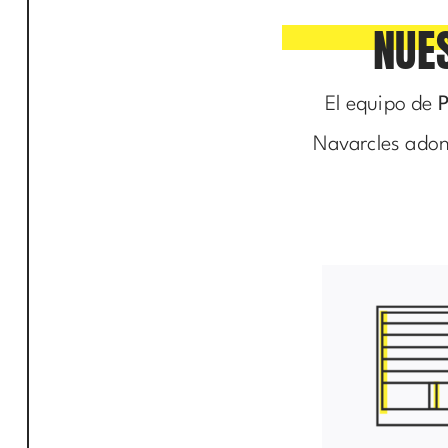
NUE
El equipo de
P
Navarcles adond