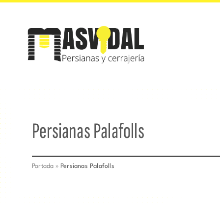
Saltar
al
contenido
Persianas Palafolls
Portada
»
Persianas Palafolls