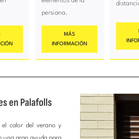
 en
elementos de la
distanci
persiana.
S
MÁS
INF
CIÓN
INFORMACIÓN
es en Palafolls
 el calor del verano y
son una gran ayuda para