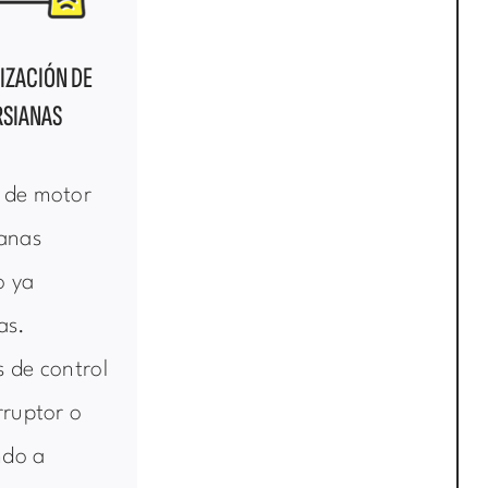
IZACIÓN DE
RSIANAS
 de motor
ianas
o ya
as.
 de control
rruptor o
do a