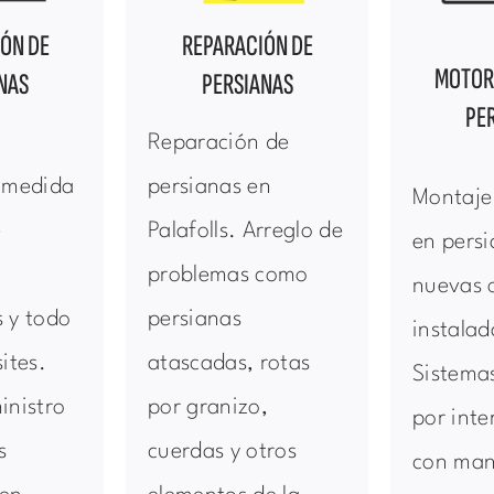
IÓN DE
REPARACIÓN DE
MOTOR
NAS
PERSIANAS
PE
Reparación de
a medida
persianas en
Montaje
e
Palafolls. Arreglo de
en pers
problemas como
nuevas 
 y todo
persianas
instalad
ites.
atascadas, rotas
Sistemas
inistro
por granizo,
por inte
s
cuerdas y otros
con man