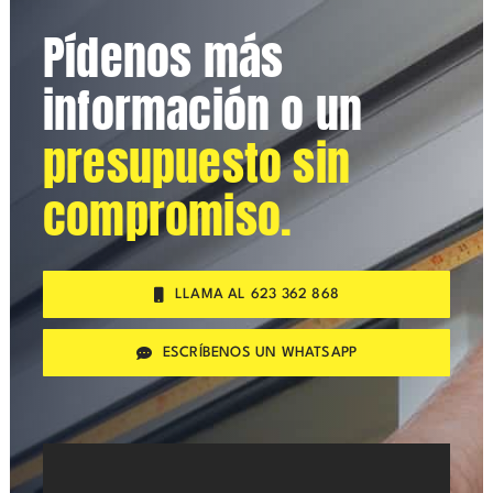
Pídenos más
información o un
presupuesto sin
compromiso.
LLAMA AL 623 362 868
ESCRÍBENOS UN WHATSAPP