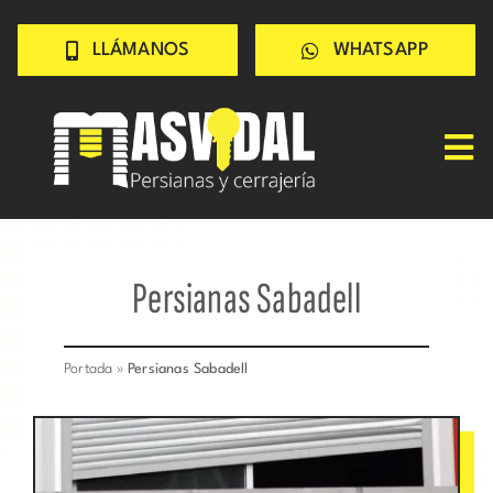
Saltar
LLÁMANOS
WHATSAPP
al
contenido
Tog
Nav
Inicio
PERSIANAS
Persianas Sabadell
CERRAJERÍA
TRABAJOS
Portada
»
Persianas Sabadell
CONSEJOS
CONÓCENOS
Contacto rápido