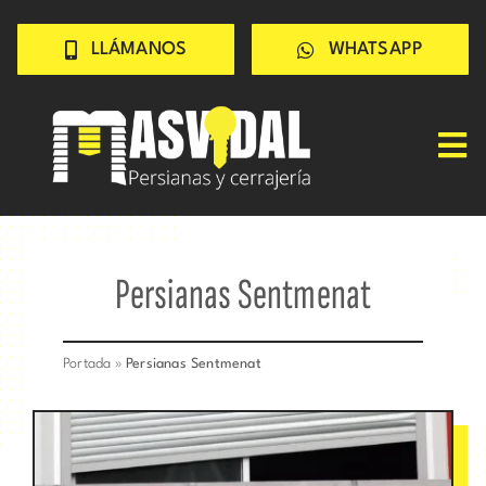
Saltar
LLÁMANOS
WHATSAPP
al
contenido
Tog
Nav
Inicio
PERSIANAS
Persianas Sentmenat
CERRAJERÍA
TRABAJOS
Portada
»
Persianas Sentmenat
CONSEJOS
CONÓCENOS
Contacto rápido