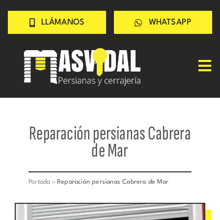
Saltar
LLÁMANOS
WHATSAPP
al
contenido
Tog
Nav
Inicio
PERSIANAS
Reparación persianas Cabrera
CERRAJERÍA
de Mar
TRABAJOS
CONSEJOS
Portada
»
Reparación persianas Cabrera de Mar
CONÓCENOS
Contacto rápido