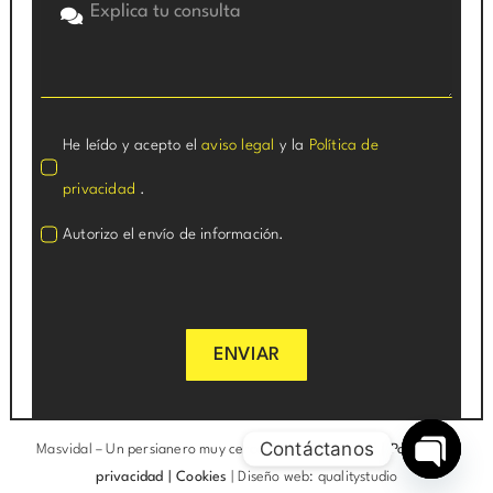
He leído y acepto el
aviso legal
y la
Política de
privacidad
.
Autorizo el envío de información.
ENVIAR
Contáctanos
Masvidal –
Un persianero muy cerca de ti
|
Aviso legal
|
Política de
privacidad
|
Cookies
|
Diseño web: qualitystudio
Open