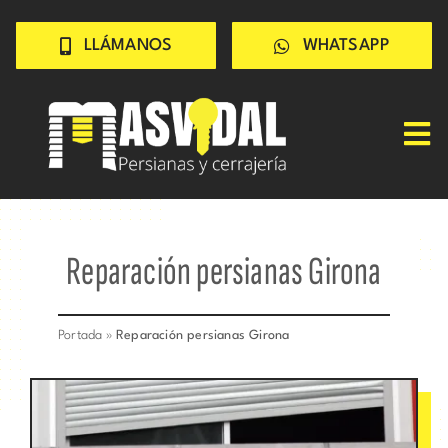
Saltar
LLÁMANOS
WHATSAPP
al
contenido
Tog
Nav
Inicio
PERSIANAS
Reparación persianas Girona
CERRAJERÍA
TRABAJOS
Portada
»
Reparación persianas Girona
CONSEJOS
CONÓCENOS
Contacto rápido