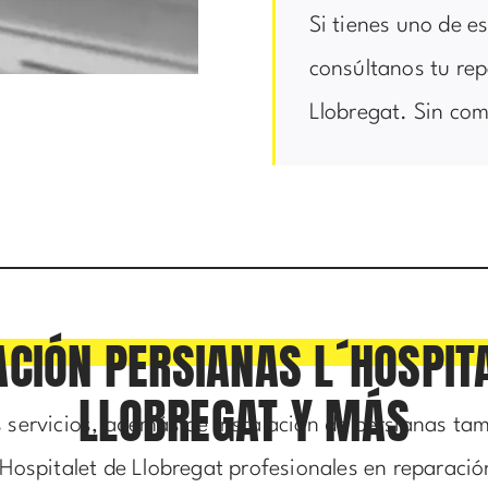
Si tienes uno de e
consúltanos tu rep
Llobregat. Sin co
CIÓN PERSIANAS L´HOSPIT
LLOBREGAT Y MÁS
s servicios, además de instalación de persianas t
´Hospitalet de Llobregat profesionales en reparació