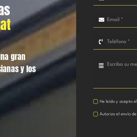
as
gat
una gran
ianas y los
He leído y acepto e
Autorizo el envío de