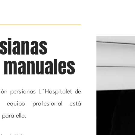
rsianas
y manuales
ción persianas L´Hospitalet de
 equipo profesional está
para ello.