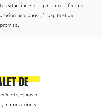
stas situaciones o alguna otra diferente,
aración persianas L´Hospitalet de
mpromiso.
ALET DE
ambién ofrecemos a
n, motorización y