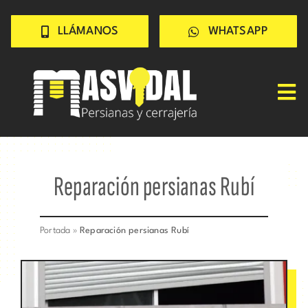
Saltar
LLÁMANOS
WHATSAPP
al
contenido
Tog
Nav
Inicio
PERSIANAS
Reparación persianas Rubí
CERRAJERÍA
TRABAJOS
Portada
»
Reparación persianas Rubí
CONSEJOS
CONÓCENOS
Contacto rápido