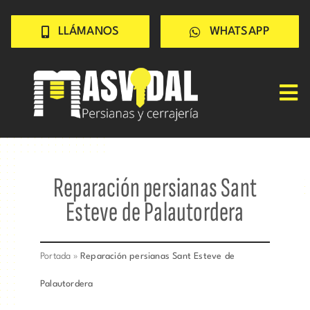
Saltar
LLÁMANOS
WHATSAPP
al
contenido
Tog
Nav
Inicio
PERSIANAS
Reparación persianas Sant
CERRAJERÍA
Esteve de Palautordera
TRABAJOS
CONSEJOS
Portada
»
Reparación persianas Sant Esteve de
CONÓCENOS
Palautordera
Contacto rápido