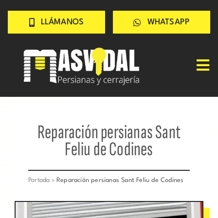
Saltar
LLÁMANOS
WHATSAPP
al
contenido
Tog
Nav
Inicio
PERSIANAS
Reparación persianas Sant
CERRAJERÍA
Feliu de Codines
TRABAJOS
CONSEJOS
Portada
»
Reparación persianas Sant Feliu de Codines
CONÓCENOS
Contacto rápido