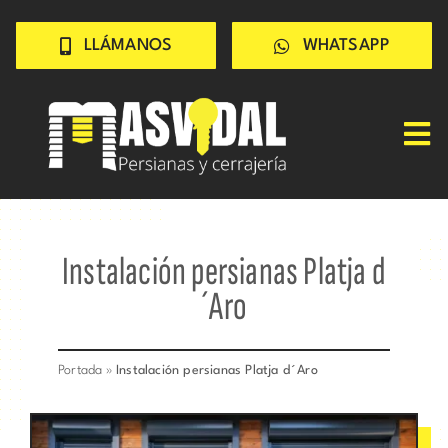
Saltar
LLÁMANOS
WHATSAPP
al
contenido
Tog
Nav
Inicio
PERSIANAS
Instalación persianas Platja d
CERRAJERÍA
´Aro
TRABAJOS
CONSEJOS
Portada
»
Instalación persianas Platja d´Aro
CONÓCENOS
Contacto rápido