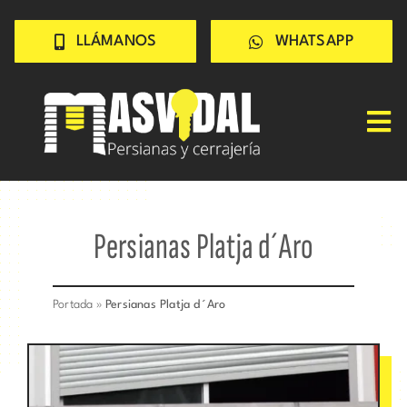
Saltar
LLÁMANOS
WHATSAPP
al
contenido
Tog
Nav
Inicio
PERSIANAS
Persianas Platja d´Aro
CERRAJERÍA
TRABAJOS
Portada
»
Persianas Platja d´Aro
CONSEJOS
CONÓCENOS
Contacto rápido