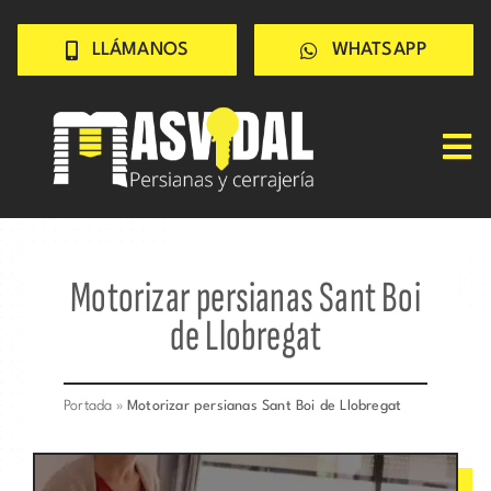
Saltar
LLÁMANOS
WHATSAPP
al
contenido
Tog
Nav
Inicio
PERSIANAS
Motorizar persianas Sant Boi
CERRAJERÍA
de Llobregat
TRABAJOS
CONSEJOS
Portada
»
Motorizar persianas Sant Boi de Llobregat
CONÓCENOS
Contacto rápido