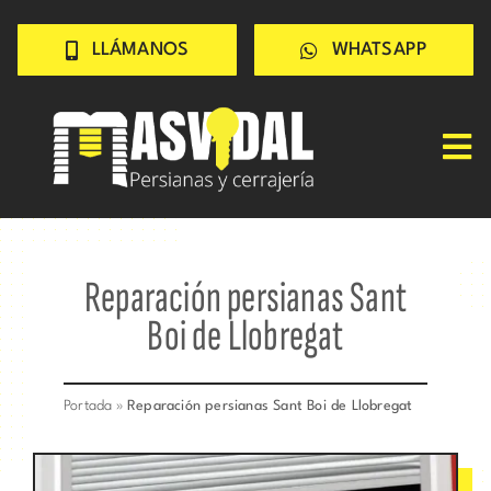
Saltar
LLÁMANOS
WHATSAPP
al
contenido
Tog
Nav
Inicio
PERSIANAS
Reparación persianas Sant
CERRAJERÍA
Boi de Llobregat
TRABAJOS
CONSEJOS
Portada
»
Reparación persianas Sant Boi de Llobregat
CONÓCENOS
Contacto rápido